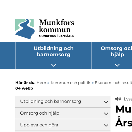
Utbildning och
Omsorg oc
barnomsorg
hjälp
Öppna undermeny
Öppna
Här är du:
Hem
»
Kommun och politik
»
Ekonomi och result
04 webb
Lys
Utbildning och barnomsorg
Öppna und
Mu
Omsorg och hjälp
Öppna und
Års
Uppleva och göra
Öppna und