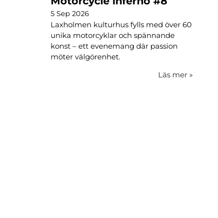
Motorcycle inferno #8
5 Sep 2026
Laxholmen kulturhus fylls med över 60
unika motorcyklar och spännande
konst – ett evenemang där passion
möter välgörenhet.
Läs mer
»