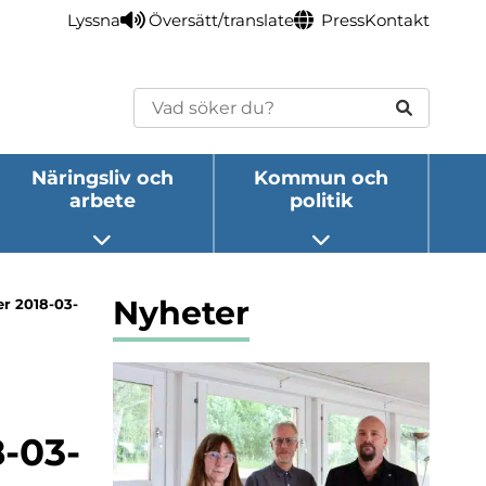
Lyssna
Översätt/translate
Press
Kontakt
Sök
Näringsliv och
Kommun och
arbete
politik
eny
Öppna undermeny
Öppna undermeny
Nyheter
r 2018-03-
8-03-