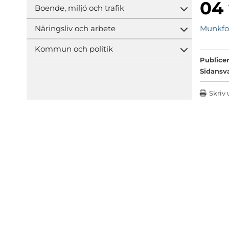
04
Boende, miljö och trafik
Öppna und
Näringsliv och arbete
Munkfo
Öppna und
Kommun och politik
Öppna und
Publicer
Sidansv
Skriv 