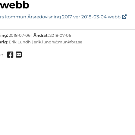
 webb
ermeny
rs kommun Årsredovisning 2017 ver 2018-03-04 webb
ermeny
ermeny
ing:
2018-07-06 |
Ändrat:
2018-07-06
arig
: Erik Lundh |
erik.lundh@munkfors.se
Dela via Facebook
Dela via mail
ut