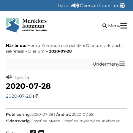
Lyssna
Översätt/translate
Öppna sökru
Meny
Här är du:
Hem
»
Kommun och politik
»
Diarium, arkiv och
sekretess
»
Diarium
»
2020-07-28
Undermeny
Lyssna
2020-07-28
2020-07-28
Publicering:
2020-07-28 |
Ändrat:
2020-07-28
Sidansvarig
: Josefine Myrén |
josefine.myren@munkfors.se