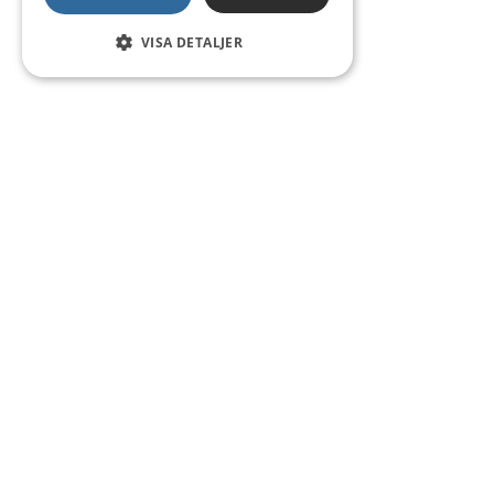
VISA DETALJER
Kontakt
Smedsgatan 16
684 30 Munkfors
Telefon:
0563-54 10 00