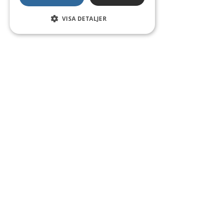
VISA DETALJER
Kontakt
Smedsgatan 16
684 30 Munkfors
Telefon:
0563-54 10 00