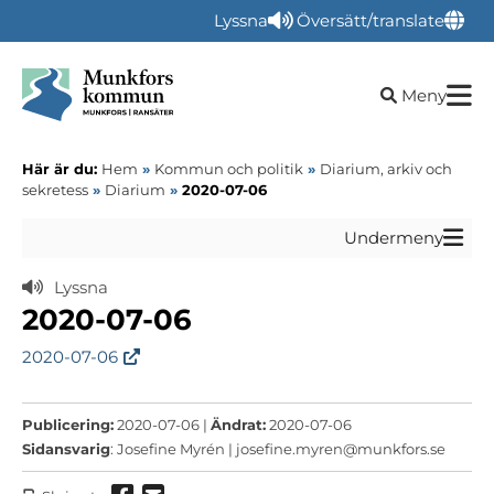
Lyssna
Översätt/translate
Öppna sökru
Meny
Här är du:
Hem
»
Kommun och politik
»
Diarium, arkiv och
sekretess
»
Diarium
»
2020-07-06
Undermeny
Lyssna
2020-07-06
2020-07-06
Publicering:
2020-07-06 |
Ändrat:
2020-07-06
Sidansvarig
: Josefine Myrén |
josefine.myren@munkfors.se