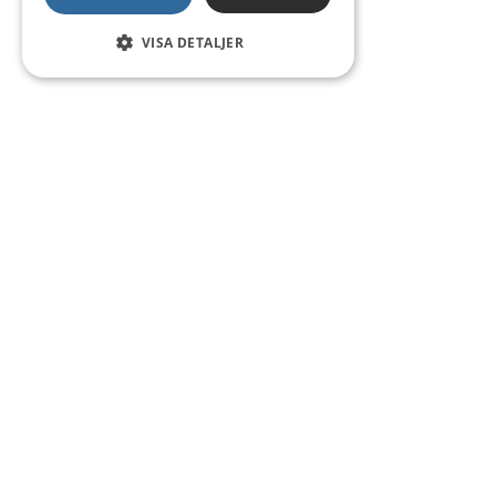
VISA DETALJER
Kontakt
Smedsgatan 16
684 30 Munkfors
Telefon:
0563-54 10 00