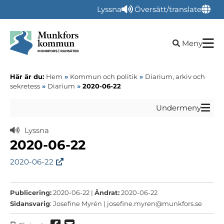
Lyssna
Översätt/translate
Öppna sökru
Meny
Här är du:
Hem
»
Kommun och politik
»
Diarium, arkiv och
sekretess
»
Diarium
»
2020-06-22
Undermeny
Lyssna
2020-06-22
2020-06-22
Publicering:
2020-06-22 |
Ändrat:
2020-06-22
Sidansvarig
: Josefine Myrén |
josefine.myren@munkfors.se