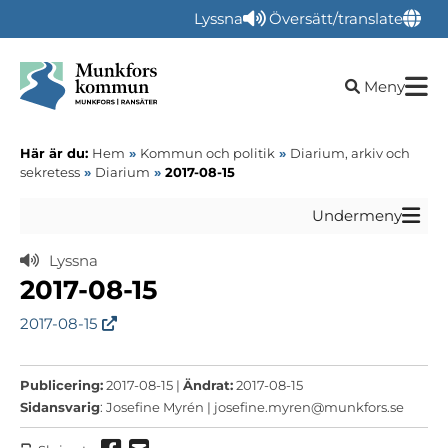
Lyssna
Översätt/translate
Öppna sökru
Meny
Här är du:
Hem
»
Kommun och politik
»
Diarium, arkiv och
sekretess
»
Diarium
»
2017-08-15
Undermeny
Lyssna
2017-08-15
2017-08-15
Publicering:
2017-08-15 |
Ändrat:
2017-08-15
Sidansvarig
: Josefine Myrén |
josefine.myren@munkfors.se