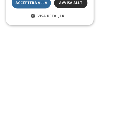
ACCEPTERA ALLA
AVVISA ALLT
VISA DETALJER
Kontakt
Smedsgatan 16
684 30 Munkfors
Telefon:
0563-54 10 00