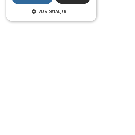
VISA DETALJER
Kontakt
Smedsgatan 16
684 30 Munkfors
Telefon:
0563-54 10 00