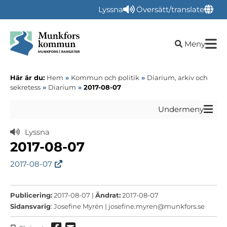
Lyssna
Översätt/translate
Öppna sökru
Meny
Här är du:
Hem
»
Kommun och politik
»
Diarium, arkiv och
sekretess
»
Diarium
»
2017-08-07
Undermeny
Lyssna
2017-08-07
2017-08-07
Publicering:
2017-08-07 |
Ändrat:
2017-08-07
Sidansvarig
: Josefine Myrén |
josefine.myren@munkfors.se