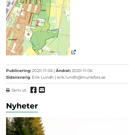
Publicering:
2020-11-06 |
Ändrat:
2020-11-06
Sidansvarig
: Erik Lundh |
erik.lundh@munkfors.se
Dela via Facebook
Dela via mail
Skriv ut
Nyheter