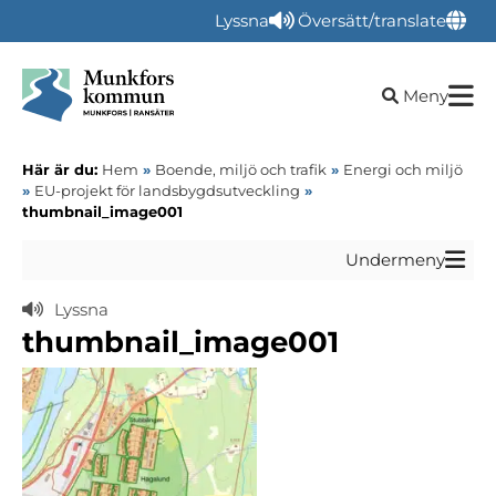
Lyssna
Översätt/translate
Öppna sökru
Meny
Här är du:
Hem
»
Boende, miljö och trafik
»
Energi och miljö
»
EU-projekt för landsbygdsutveckling
»
thumbnail_image001
Undermeny
Lyssna
thumbnail_image001