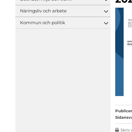
Öppna und
Näringsliv och arbete
Öppna und
Kommun och politik
Öppna und
Publicer
Sidansv
Skriv 