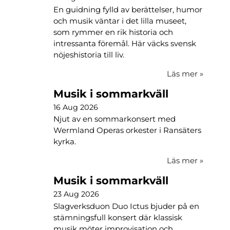
En guidning fylld av berättelser, humor
och musik väntar i det lilla museet,
som rymmer en rik historia och
intressanta föremål. Här väcks svensk
nöjeshistoria till liv.
Läs mer
»
Musik i sommarkväll
16 Aug 2026
Njut av en sommarkonsert med
Wermland Operas orkester i Ransäters
kyrka.
Läs mer
»
Musik i sommarkväll
23 Aug 2026
Slagverksduon Duo Ictus bjuder på en
stämningsfull konsert där klassisk
musik möter improvisation och