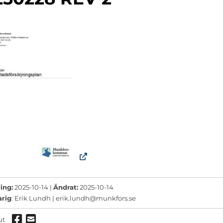
ermeny
ermeny
ermeny
ing:
2025-10-14 |
Ändrat:
2025-10-14
arig
: Erik Lundh |
erik.lundh@munkfors.se
Dela via Facebook
Dela via mail
ut