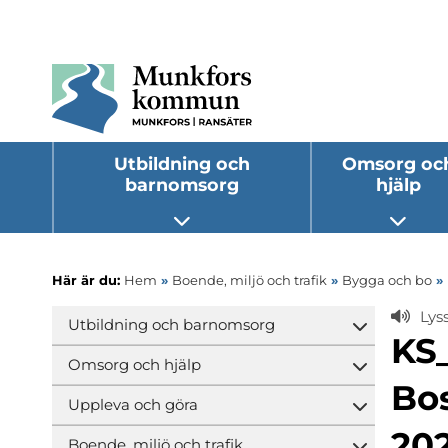
Utbildning och
Omsorg oc
barnomsorg
hjälp
Öppna undermeny
Öppna
Här är du:
Hem
»
Boende, miljö och trafik
»
Bygga och bo
»
Lys
Utbildning och barnomsorg
Öppna und
KS
Omsorg och hjälp
Öppna und
Bo
Uppleva och göra
Öppna und
20
Boende, miljö och trafik