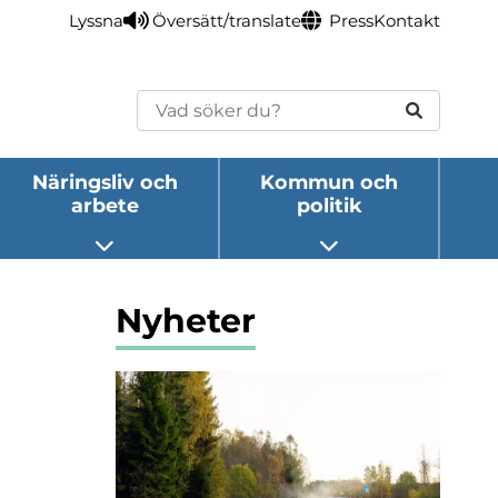
Lyssna
Översätt/translate
Press
Kontakt
Sök
Näringsliv och
Kommun och
arbete
politik
eny
Öppna undermeny
Öppna undermeny
Nyheter