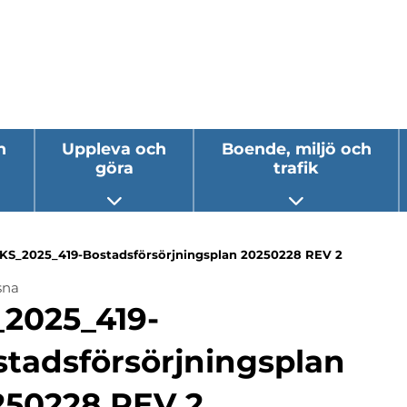
h
Uppleva och
Boende, miljö och
göra
trafik
 undermeny
Öppna undermeny
Öppna underm
KS_2025_419-Bostadsförsörjningsplan 20250228 REV 2
sna
ermeny
_2025_419-
ermeny
stadsförsörjningsplan
ermeny
250228 REV 2