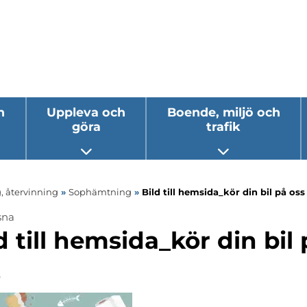
h
Uppleva och
Boende, miljö och
göra
trafik
 undermeny
Öppna undermeny
Öppna underm
, återvinning
»
Sophämtning
»
Bild till hemsida_kör din bil på oss
sna
ermeny
d till hemsida_kör din bil
ermeny
s
ermeny