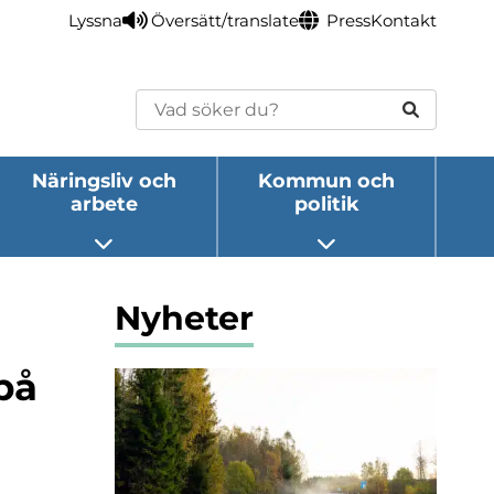
Lyssna
Översätt/translate
Press
Kontakt
Sök
Näringsliv och
Kommun och
arbete
politik
eny
Öppna undermeny
Öppna undermeny
Nyheter
 på