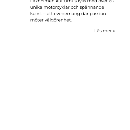
Laxholmen kulturhus fylls med över 60
unika motorcyklar och spännande
konst – ett evenemang där passion
möter välgörenhet.
Läs mer
»