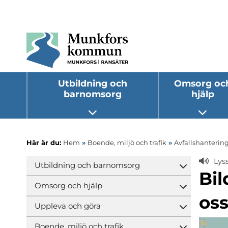
Utbildning och
Omsorg oc
barnomsorg
hjälp
Öppna undermeny
Öppna
Här är du:
Hem
»
Boende, miljö och trafik
»
Avfallshantering
Lys
Utbildning och barnomsorg
Öppna und
Bil
Omsorg och hjälp
Öppna und
os
Uppleva och göra
Öppna und
Boende, miljö och trafik