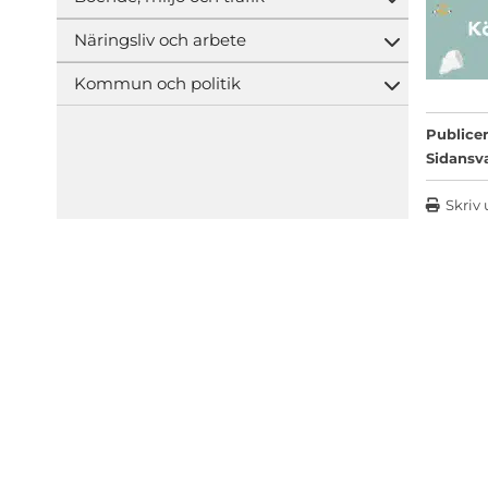
Öppna und
Näringsliv och arbete
Öppna und
Kommun och politik
Öppna und
Publicer
Sidansv
Skriv 