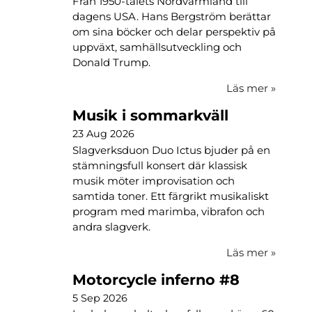
Från 1950-talets Nordvärmland till
dagens USA. Hans Bergström berättar
om sina böcker och delar perspektiv på
uppväxt, samhällsutveckling och
Donald Trump.
Läs mer
»
Musik i sommarkväll
23 Aug 2026
Slagverksduon Duo Ictus bjuder på en
stämningsfull konsert där klassisk
musik möter improvisation och
samtida toner. Ett färgrikt musikaliskt
program med marimba, vibrafon och
andra slagverk.
Läs mer
»
Motorcycle inferno #8
5 Sep 2026