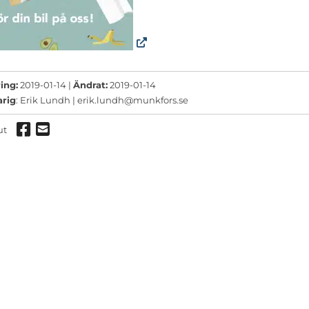
ermeny
ermeny
ermeny
ing:
2019-01-14 |
Ändrat:
2019-01-14
arig
: Erik Lundh |
erik.lundh@munkfors.se
Dela via Facebook
Dela via mail
ut