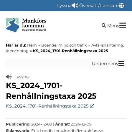
Lyssna
Översätt/translate
Öppna sökru
Meny
Här är du:
Hem
»
Boende, miljö och trafik
»
Avfallshantering,
återvinning
»
KS_2024_1701-Renhållningstaxa 2025
Undermeny
Lyssna
KS_2024_1701-
Renhållningstaxa 2025
KS_2024_1701-Renhållningstaxa 2025
Publicering:
2024-12-09 |
Ändrat:
2024-12-09
Sidansvarig
: Erik Lundh |
erik.lundh@munkfors.se