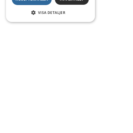
VISA DETALJER
Kontakt
Smedsgatan 16
684 30 Munkfors
Telefon:
0563-54 10 00