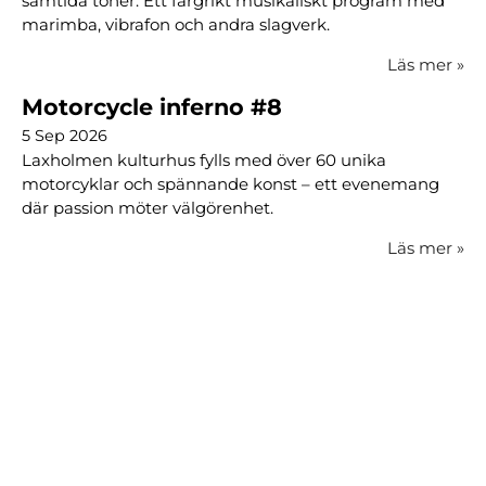
samtida toner. Ett färgrikt musikaliskt program med
marimba, vibrafon och andra slagverk.
Läs mer
»
Motorcycle inferno #8
5 Sep 2026
Laxholmen kulturhus fylls med över 60 unika
motorcyklar och spännande konst – ett evenemang
där passion möter välgörenhet.
Läs mer
»