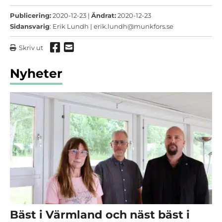
Publicering:
2020-12-23 |
Ändrat:
2020-12-23
Sidansvarig
: Erik Lundh |
erik.lundh@munkfors.se
Dela via Facebook
Dela via mail
Skriv ut
Nyheter
Bäst i Värmland och näst bäst i