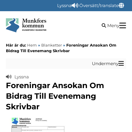
Lyssna
Översätt/translate
Öppna sökru
Meny
Här är du:
Hem
»
Blanketter
»
Foreningar Ansokan Om
Bidrag Till Evenemang Skrivbar
Undermeny
Lyssna
Foreningar Ansokan Om
Bidrag Till Evenemang
Skrivbar