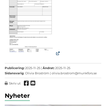
Publicering:
2025-11-25 |
Ändrat:
2025-11-25
Sidansvarig
: Olivia Broström |
olivia.brostrom@munkfors.se
Dela via Facebook
Dela via mail
Skriv ut
Nyheter