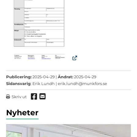
Publicering:
2025-04-29 |
Ändrat:
2025-04-29
Sidansvarig
: Erik Lundh |
erik.lundh@munkfors.se
Dela via Facebook
Dela via mail
Skriv ut
Nyheter