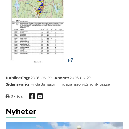
Publicering:
2026-06-29 |
Ändrat:
2026-06-29
Sidansvarig
: Frida Jansson |
frida.jansson@munkfors.se
Dela via Facebook
Dela via mail
Skriv ut
Nyheter