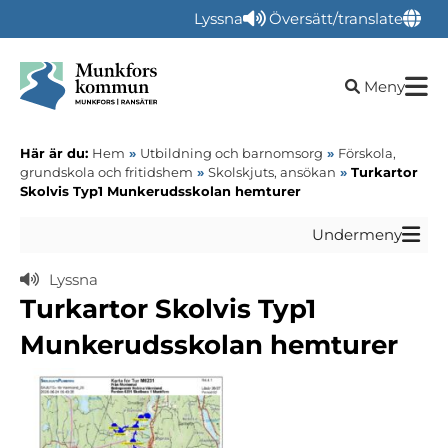
Lyssna
Översätt/translate
Öppna sökru
Meny
Här är du:
Hem
»
Utbildning och barnomsorg
»
Förskola,
grundskola och fritidshem
»
Skolskjuts, ansökan
»
Turkartor
Skolvis Typ1 Munkerudsskolan hemturer
Undermeny
Lyssna
Turkartor Skolvis Typ1
Munkerudsskolan hemturer