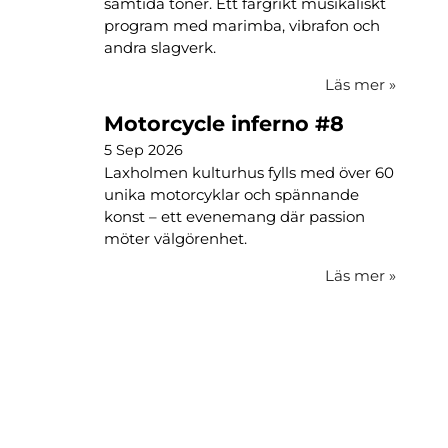
samtida toner. Ett färgrikt musikaliskt
program med marimba, vibrafon och
andra slagverk.
Läs mer
»
Motorcycle inferno #8
5 Sep 2026
Laxholmen kulturhus fylls med över 60
unika motorcyklar och spännande
konst – ett evenemang där passion
möter välgörenhet.
Läs mer
»