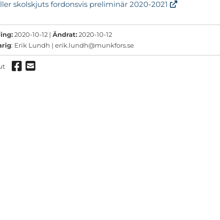
ller skolskjuts fordonsvis preliminär 2020-2021
ermeny
ermeny
ing:
2020-10-12 |
Ändrat:
2020-10-12
arig
: Erik Lundh |
erik.lundh@munkfors.se
ermeny
Dela via Facebook
Dela via mail
ut