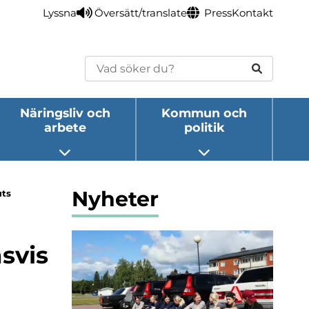
Lyssna
Översätt/translate
Press
Kontakt
Sök
Näringsliv och
Kommun och
arbete
politik
eny
Öppna undermeny
Öppna undermeny
Nyheter
uts
nsvis