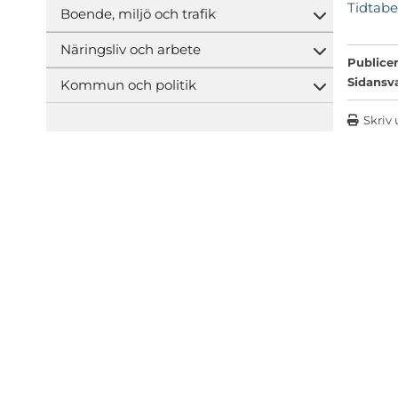
Tidtabe
Boende, miljö och trafik
Öppna und
Näringsliv och arbete
Öppna und
Publicer
Sidansv
Kommun och politik
Öppna und
Skriv 