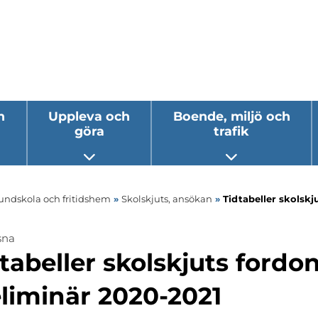
h
Uppleva och
Boende, miljö och
göra
trafik
 undermeny
Öppna undermeny
Öppna underm
rundskola och fritidshem
»
Skolskjuts, ansökan
»
Tidtabeller skolskj
sna
ermeny
tabeller skolskjuts fordo
ermeny
liminär 2020-2021
ermeny