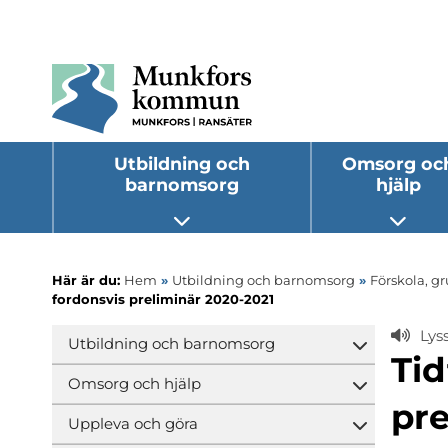
Utbildning och
Omsorg oc
barnomsorg
hjälp
Öppna undermeny
Öppna
Här är du:
Hem
»
Utbildning och barnomsorg
»
Förskola, g
fordonsvis preliminär 2020-2021
Lys
Utbildning och barnomsorg
Öppna und
Tid
Omsorg och hjälp
Öppna und
pre
Uppleva och göra
Öppna und