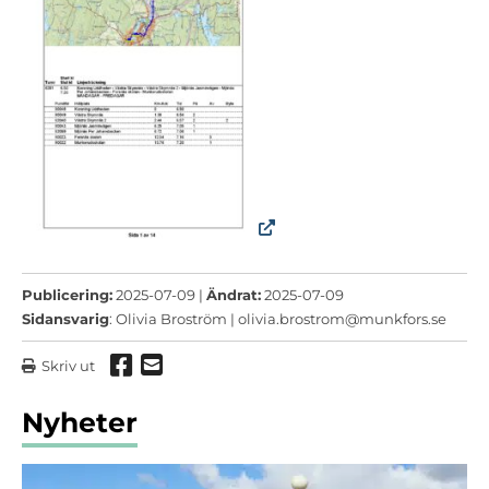
Publicering:
2025-07-09 |
Ändrat:
2025-07-09
Sidansvarig
: Olivia Broström |
olivia.brostrom@munkfors.se
Dela via Facebook
Dela via mail
Skriv ut
Nyheter