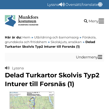
Lyssna
Översätt/translate
Öppna sökru
Meny
Här är du:
Hem
»
Utbildning och barnomsorg
»
Förskola,
grundskola och fritidshem
»
Skolskjuts, ansökan
»
Delad
Turkartor Skolvis Typ2 Inturer till Forsnäs (1)
Undermeny
Lyssna
Delad Turkartor Skolvis Typ2
Inturer till Forsnäs (1)