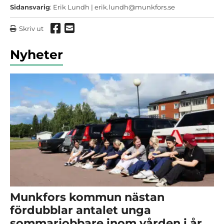
Sidansvarig
: Erik Lundh |
erik.lundh@munkfors.se
Dela via Facebook
Dela via mail
Skriv ut
Nyheter
Munkfors kommun nästan
fördubblar antalet unga
sommarjobbare inom vården i år