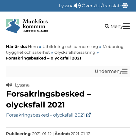
Lyssna
Översätt/translate
Öppna sökru
Meny
Här är du:
Hem
»
Utbildning och barnomsorg
»
Mobbning,
trygghet och säkerhet
»
Olycksfallsförsäkring
»
Forsakringsbesked – olycksfall 2021
Undermeny
Lyssna
Forsakringsbesked –
olycksfall 2021
Forsakringsbesked - olycksfall 2021
Publicering:
2021-01-12 |
Ändrat:
2021-01-12