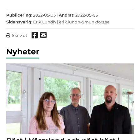
Publicering:
2022-05-03 |
Ändrat:
2022-05-03
Sidansvarig
: Erik Lundh |
erik.lundh@munkfors.se
Dela via Facebook
Dela via mail
Skriv ut
Nyheter