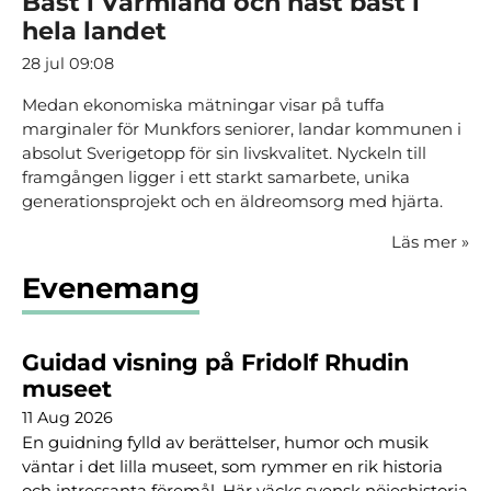
Bäst i Värmland och näst bäst i
hela landet
28 jul 09:08
Medan ekonomiska mätningar visar på tuffa
marginaler för Munkfors seniorer, landar kommunen i
absolut Sverigetopp för sin livskvalitet. Nyckeln till
framgången ligger i ett starkt samarbete, unika
generationsprojekt och en äldreomsorg med hjärta.
Läs mer
»
Evenemang
Guidad visning på Fridolf Rhudin
museet
11 Aug 2026
En guidning fylld av berättelser, humor och musik
väntar i det lilla museet, som rymmer en rik historia
och intressanta föremål. Här väcks svensk nöjeshistoria