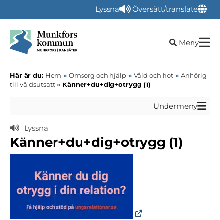
Lyssna
Översätt/translate
Öppna sökru
Meny
Här är du:
Hem
»
Omsorg och hjälp
»
Våld och hot
»
Anhörig
till våldsutsatt
»
Känner+du+dig+otrygg (1)
Undermeny
Lyssna
Känner+du+dig+otrygg (1)