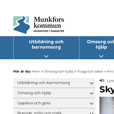
Utbildning och
Omsorg oc
barnomsorg
hjälp
Öppna undermeny
Öppna
Här är du:
Hem
»
Omsorg och hjälp
»
Trygg och säker
»
Kri
Lys
Utbildning och barnomsorg
Öppna und
Sk
Omsorg och hjälp
Öppna und
Uppleva och göra
Öppna und
Boende, miljö och trafik