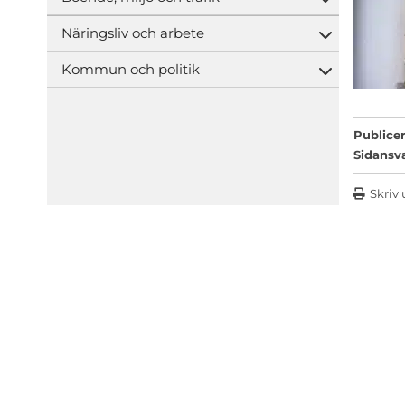
Öppna und
Näringsliv och arbete
Öppna und
Kommun och politik
Öppna und
Publicer
Sidansv
Skriv 