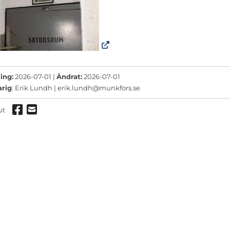
ermeny
ermeny
ermeny
ing:
2026-07-01 |
Ändrat:
2026-07-01
arig
: Erik Lundh |
erik.lundh@munkfors.se
Dela via Facebook
Dela via mail
ut