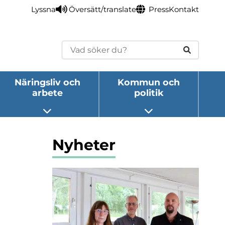
Lyssna
Översätt/translate
Press
Kontakt
Sök
Näringsliv och
Kommun och
arbete
politik
eny
Öppna undermeny
Öppna undermeny
Nyheter