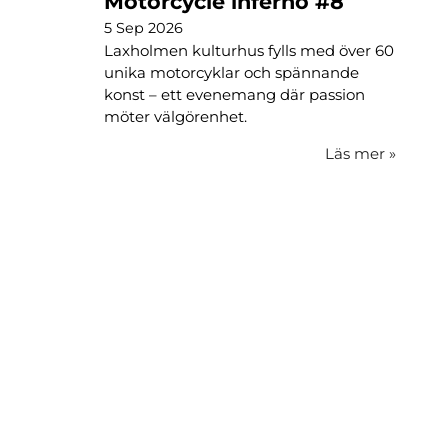
Motorcycle inferno #8
5 Sep 2026
Laxholmen kulturhus fylls med över 60
unika motorcyklar och spännande
konst – ett evenemang där passion
möter välgörenhet.
Läs mer
»