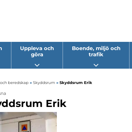
h
Uppleva och
Boende, miljö och
göra
trafik
 undermeny
Öppna undermeny
Öppna underm
s och beredskap
»
Skyddsrum
»
Skyddsrum Erik
sna
ermeny
yddsrum Erik
ermeny
ermeny