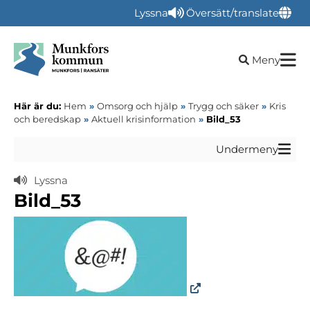
Lyssna
Översätt/translate
Öppna sökru
Meny
Här är du:
Hem
»
Omsorg och hjälp
»
Trygg och säker
»
Kris
och beredskap
»
Aktuell krisinformation
»
Bild_53
Undermeny
Lyssna
Bild_53