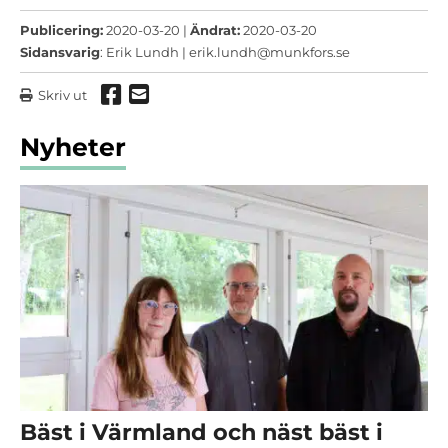
Publicering:
2020-03-20 |
Ändrat:
2020-03-20
Sidansvarig
: Erik Lundh |
erik.lundh@munkfors.se
Dela via Facebook
Dela via mail
Skriv ut
Nyheter
Bäst i Värmland och näst bäst i