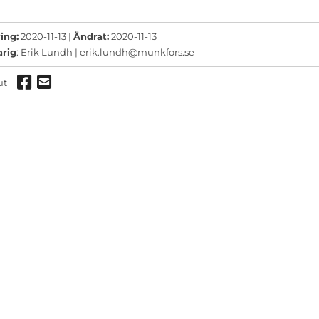
ermeny
ermeny
ing:
2020-11-13 |
Ändrat:
2020-11-13
arig
: Erik Lundh |
erik.lundh@munkfors.se
ermeny
Dela via Facebook
Dela via mail
ut