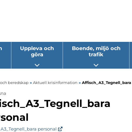
h
Uppleva och
Boende, miljö och
göra
trafik
 undermeny
Öppna undermeny
Öppna underm
s och beredskap
»
Aktuell krisinformation
»
Affisch_A3_Tegnell_bara
sna
ermeny
isch_A3_Tegnell_bara
ermeny
rsonal
ermeny
_A3_Tegnell_bara personal