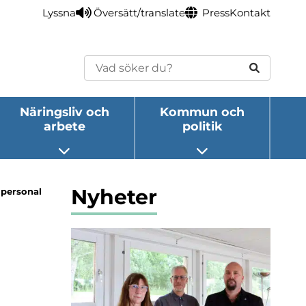
Lyssna
Översätt/translate
Press
Kontakt
Sök
Näringsliv och
Kommun och
arbete
politik
eny
Öppna undermeny
Öppna undermeny
Nyheter
 personal