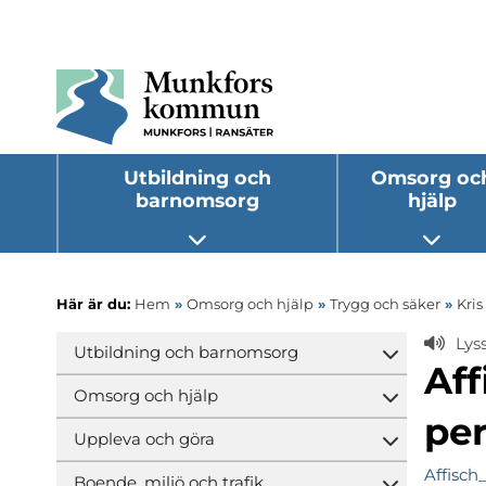
Utbildning och
Omsorg oc
barnomsorg
hjälp
Öppna undermeny
Öppna
Här är du:
Hem
»
Omsorg och hjälp
»
Trygg och säker
»
Kri
Lys
Utbildning och barnomsorg
Öppna und
Aff
Omsorg och hjälp
Öppna und
pe
Uppleva och göra
Öppna und
Affisch
Boende, miljö och trafik