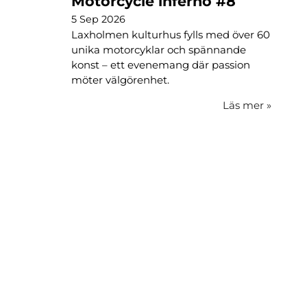
Motorcycle inferno #8
5 Sep 2026
Laxholmen kulturhus fylls med över 60
unika motorcyklar och spännande
konst – ett evenemang där passion
möter välgörenhet.
Läs mer
»