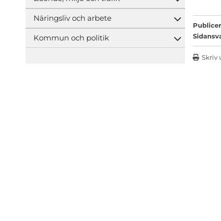
Öppna und
Näringsliv och arbete
Öppna und
Publicer
Sidansv
Kommun och politik
Öppna und
Skriv 