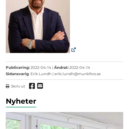
Publicering:
2022-04-14 |
Ändrat:
2022-04-14
Sidansvarig
: Erik Lundh |
erik.lundh@munkfors.se
Dela via Facebook
Dela via mail
Skriv ut
Nyheter