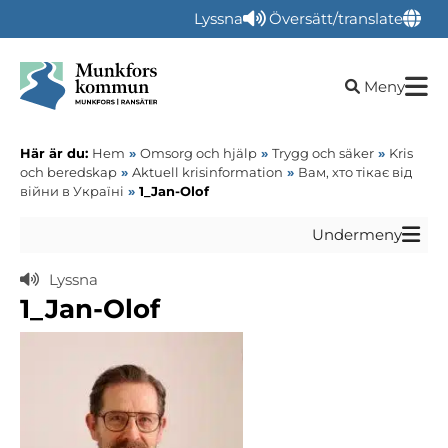
Lyssna
Översätt/translate
Öppna sökru
Meny
Här är du:
Hem
»
Omsorg och hjälp
»
Trygg och säker
»
Kris
och beredskap
»
Aktuell krisinformation
»
Вам, хто тікає від
війни в Україні
»
1_Jan-Olof
Undermeny
Lyssna
1_Jan-Olof