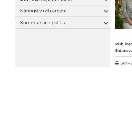
Öppna und
Näringsliv och arbete
Öppna und
Kommun och politik
Öppna und
Publicer
Sidansv
Skriv 