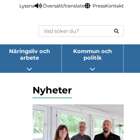
Lyssna
Översätt/translate
Press
Kontakt
Sök
Näringsliv och
Kommun och
arbete
politik
eny
Öppna undermeny
Öppna undermeny
Nyheter