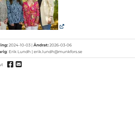
ermeny
ermeny
ermeny
ing:
2024-10-03 |
Ändrat:
2026-03-06
arig
: Erik Lundh |
erik.lundh@munkfors.se
Dela via Facebook
Dela via mail
ut