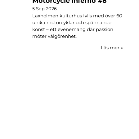
Motorcycle inferno #8
5 Sep 2026
Laxholmen kulturhus fylls med över 60
unika motorcyklar och spännande
konst – ett evenemang där passion
möter välgörenhet.
Läs mer
»