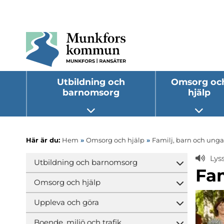
Utbildning och
Omsorg oc
barnomsorg
hjälp
Öppna undermeny
Öppna
Här är du:
Hem
»
Omsorg och hjälp
»
Familj, barn och unga
Lys
Utbildning och barnomsorg
Öppna und
Fa
Omsorg och hjälp
Öppna und
Uppleva och göra
Öppna und
Boende, miljö och trafik