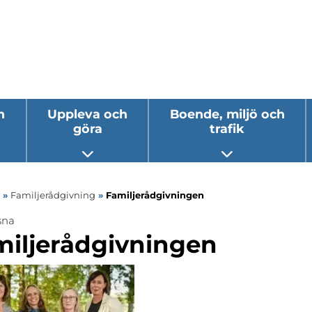
h
Uppleva och
Boende, miljö och
göra
trafik
 undermeny
Öppna undermeny
Öppna underm
»
Familjerådgivning
»
Familjerådgivningen
sna
ermeny
miljerådgivningen
ermeny
ermeny