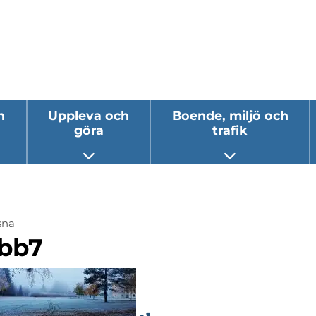
h
Uppleva och
Boende, miljö och
göra
trafik
 undermeny
Öppna undermeny
Öppna underm
sna
ermeny
bb7
ermeny
ermeny