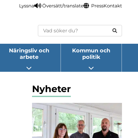
Lyssna
Översätt/translate
Press
Kontakt
Sök
Näringsliv och
Kommun och
arbete
politik
eny
Öppna undermeny
Öppna undermeny
Nyheter