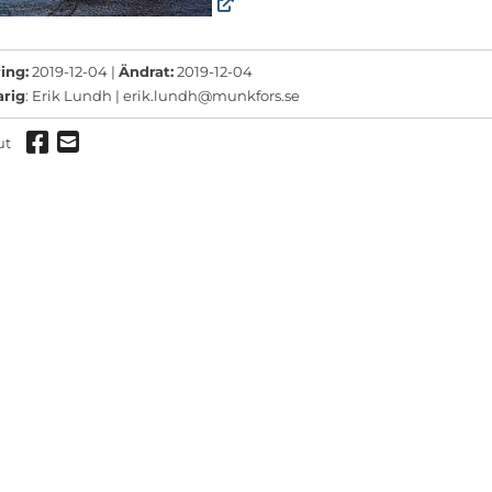
ermeny
ermeny
ing:
2019-12-04 |
Ändrat:
2019-12-04
ermeny
arig
: Erik Lundh |
erik.lundh@munkfors.se
Dela via Facebook
Dela via mail
ut