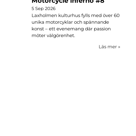
Motorcycle inferno #8
5 Sep 2026
Laxholmen kulturhus fylls med över 60
unika motorcyklar och spännande
konst – ett evenemang där passion
möter välgörenhet.
Läs mer
»