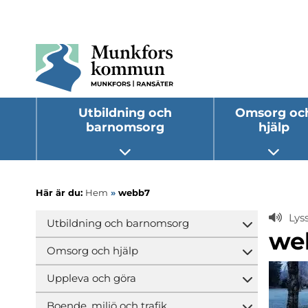
Utbildning och
Omsorg oc
barnomsorg
hjälp
Öppna undermeny
Öppna
Här är du:
Hem
»
webb7
Lys
Utbildning och barnomsorg
Öppna und
we
Omsorg och hjälp
Öppna und
Uppleva och göra
Öppna und
Boende, miljö och trafik