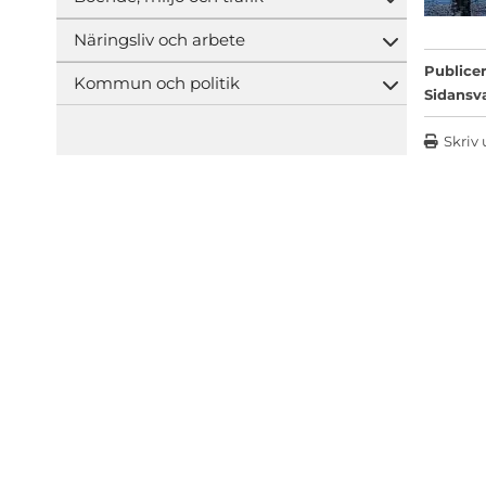
Öppna und
Näringsliv och arbete
Öppna und
Publicer
Kommun och politik
Öppna und
Sidansv
Skriv 