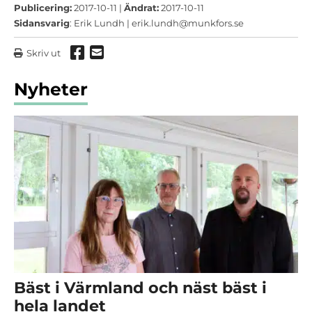
Publicering:
2017-10-11 |
Ändrat:
2017-10-11
Sidansvarig
: Erik Lundh |
erik.lundh@munkfors.se
Dela via Facebook
Dela via mail
Skriv ut
Nyheter
Bäst i Värmland och näst bäst i
hela landet