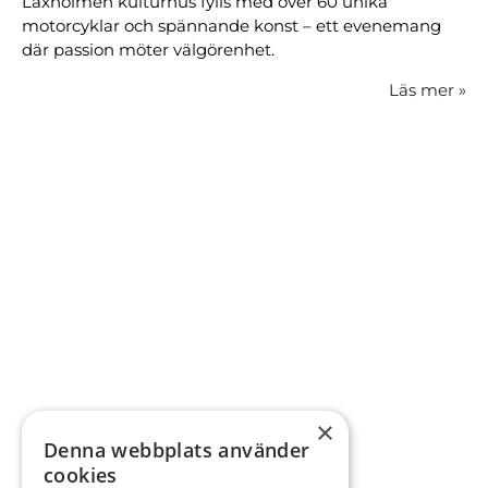
Laxholmen kulturhus fylls med över 60 unika
motorcyklar och spännande konst – ett evenemang
där passion möter välgörenhet.
Läs mer
»
×
Denna webbplats använder
cookies