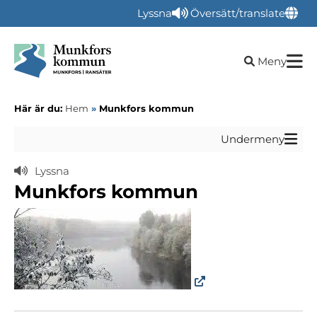
Lyssna
Översätt/translate
Öppna sökru
Meny
Här är du:
Hem
»
Munkfors kommun
Undermeny
Lyssna
Munkfors kommun