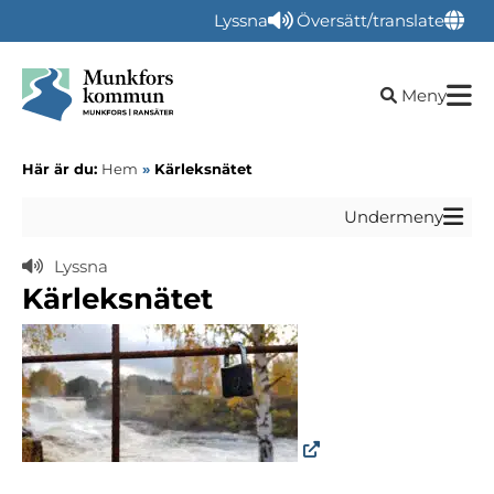
Lyssna
Översätt/translate
Öppna sökru
Meny
Här är du:
Hem
»
Kärleksnätet
Undermeny
Lyssna
Kärleksnätet