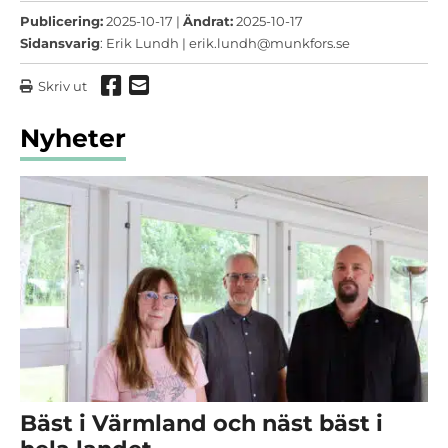
Publicering:
2025-10-17 |
Ändrat:
2025-10-17
Sidansvarig
: Erik Lundh |
erik.lundh@munkfors.se
Dela via Facebook
Dela via mail
Skriv ut
Nyheter
Bäst i Värmland och näst bäst i