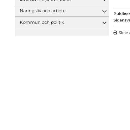
Öppna und
Näringsliv och arbete
Öppna und
Publicer
Sidansv
Kommun och politik
Öppna und
Skriv 