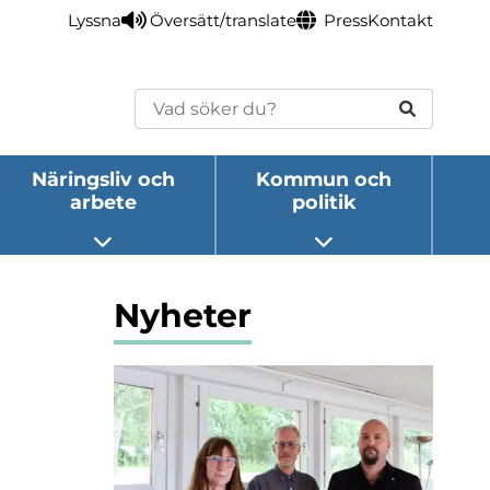
Lyssna
Översätt/translate
Press
Kontakt
Sök
Näringsliv och
Kommun och
arbete
politik
eny
Öppna undermeny
Öppna undermeny
Nyheter