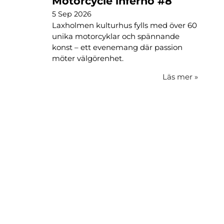
Motorcycle inferno #8
5 Sep 2026
Laxholmen kulturhus fylls med över 60
unika motorcyklar och spännande
konst – ett evenemang där passion
möter välgörenhet.
Läs mer
»