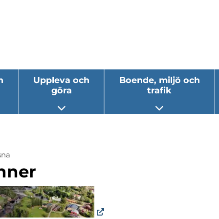
h
Uppleva och
Boende, miljö och
göra
trafik
 undermeny
Öppna undermeny
Öppna underm
sna
ermeny
nner
ermeny
ermeny