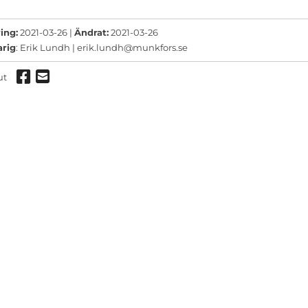
ermeny
ermeny
ing:
2021-03-26 |
Ändrat:
2021-03-26
arig
: Erik Lundh |
erik.lundh@munkfors.se
ermeny
Dela via Facebook
Dela via mail
ut