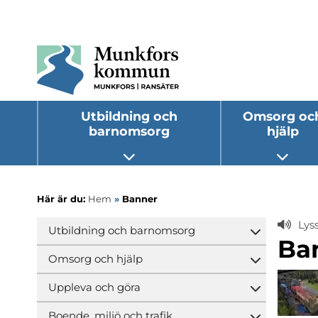
Utbildning och
Omsorg oc
barnomsorg
hjälp
Öppna undermeny
Öppna
Här är du:
Hem
»
Banner
Lys
Utbildning och barnomsorg
Öppna und
Ba
Omsorg och hjälp
Öppna und
Uppleva och göra
Öppna und
Boende, miljö och trafik