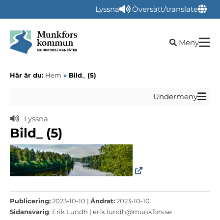
Lyssna
Översätt/translate
Öppna sökru
Meny
Här är du:
Hem
»
Bild_ (5)
Undermeny
Lyssna
Bild_ (5)
Publicering:
2023-10-10 |
Ändrat:
2023-10-10
Sidansvarig
: Erik Lundh |
erik.lundh@munkfors.se