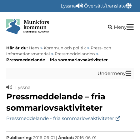
Lyssna
Översätt/translate
Öppna sökru
Meny
Här är du:
Hem
»
Kommun och politik
»
Press- och
informationsmaterial
»
Pressmeddelanden
»
Pressmeddelande – fria sommarlovsaktiviteter
Undermeny
Lyssna
Pressmeddelande – fria
sommarlovsaktiviteter
Pressmeddelande - fria sommarlovsaktiviteter
Publicering:
2016-06-01 |
Ändrat:
2016-06-01