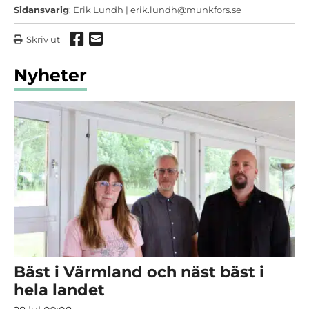
Sidansvarig
: Erik Lundh |
erik.lundh@munkfors.se
Dela via Facebook
Dela via mail
Skriv ut
Nyheter
Bäst i Värmland och näst bäst i
hela landet