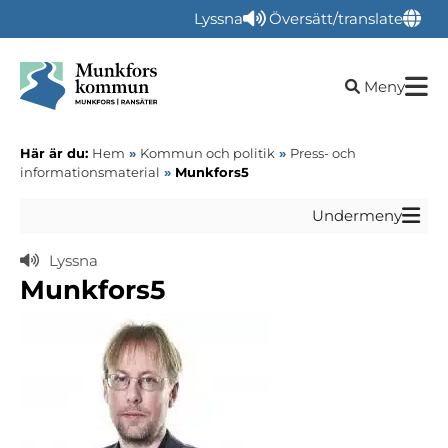
Lyssna
Översätt/translate
Öppna sökru
Meny
Här är du:
Hem
»
Kommun och politik
»
Press- och
informationsmaterial
»
Munkfors5
Undermeny
Lyssna
Munkfors5