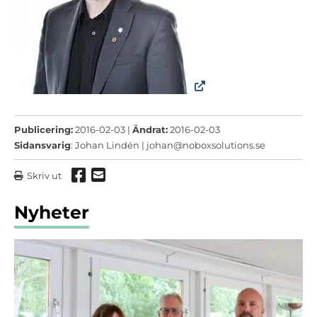
Publicering:
2016-02-03 |
Ändrat:
2016-02-03
Sidansvarig
: Johan Lindén |
johan@noboxsolutions.se
Dela via Facebook
Dela via mail
Skriv ut
Nyheter