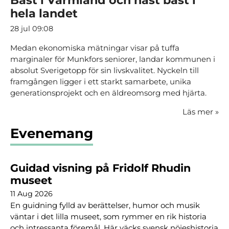
Bäst i Värmland och näst bäst i
hela landet
28 jul 09:08
Medan ekonomiska mätningar visar på tuffa
marginaler för Munkfors seniorer, landar kommunen i
absolut Sverigetopp för sin livskvalitet. Nyckeln till
framgången ligger i ett starkt samarbete, unika
generationsprojekt och en äldreomsorg med hjärta.
Läs mer
»
Evenemang
Guidad visning på Fridolf Rhudin
museet
11 Aug 2026
En guidning fylld av berättelser, humor och musik
väntar i det lilla museet, som rymmer en rik historia
och intressanta föremål. Här väcks svensk nöjeshistoria