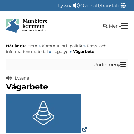
Lyssna
Översätt/translate
Öppna sökru
Meny
Här är du:
Hem
»
Kommun och politik
»
Press- och
informationsmaterial
»
Logotyp
»
Vägarbete
Undermeny
Lyssna
Vägarbete