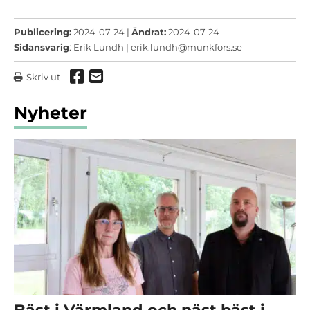
Publicering:
2024-07-24 |
Ändrat:
2024-07-24
Sidansvarig
: Erik Lundh |
erik.lundh@munkfors.se
Dela via Facebook
Dela via mail
Skriv ut
Nyheter