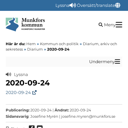
Lyssna
Översätt/translate
Öppna sökru
Meny
Här är du:
Hem
»
Kommun och politik
»
Diarium, arkiv och
sekretess
»
Diarium
»
2020-09-24
Undermeny
Lyssna
2020-09-24
2020-09-24
Publicering:
2020-09-24 |
Ändrat:
2020-09-24
Sidansvarig
: Josefine Myrén |
josefine.myren@munkfors.se