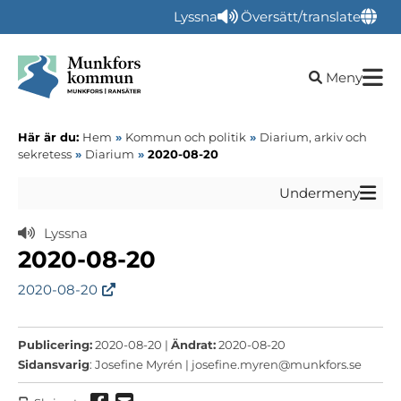
Lyssna
Översätt/translate
Öppna sökru
Meny
Här är du:
Hem
»
Kommun och politik
»
Diarium, arkiv och
sekretess
»
Diarium
»
2020-08-20
Undermeny
Lyssna
2020-08-20
2020-08-20
Publicering:
2020-08-20 |
Ändrat:
2020-08-20
Sidansvarig
: Josefine Myrén |
josefine.myren@munkfors.se