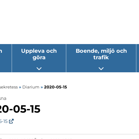
h
Uppleva och
Boende, miljö och
göra
trafik
 undermeny
Öppna undermeny
Öppna underm
sekretess
»
Diarium
»
2020-05-15
sna
ermeny
0-05-15
ermeny
5-15
ermeny