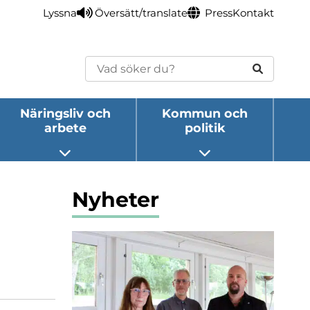
Lyssna
Översätt/translate
Press
Kontakt
Sök
Näringsliv och
Kommun och
arbete
politik
eny
Öppna undermeny
Öppna undermeny
Nyheter