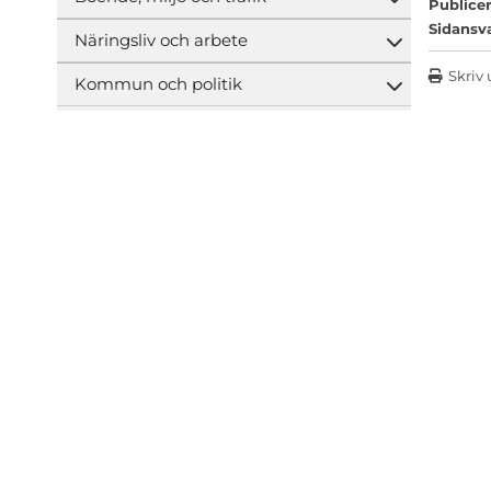
Öppna und
Publicer
Sidansv
Näringsliv och arbete
Öppna und
Skriv 
Kommun och politik
Öppna und