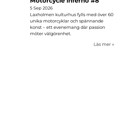
Motorcycle inferno #8
5 Sep 2026
Laxholmen kulturhus fylls med över 60
unika motorcyklar och spännande
konst – ett evenemang där passion
möter välgörenhet.
Läs mer
»