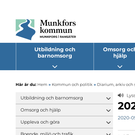
Utbildning och
Omsorg oc
barnomsorg
hjälp
Öppna undermeny
Öppna
Här är du:
Hem
»
Kommun och politik
»
Diarium, arkiv och 
Lys
Utbildning och barnomsorg
Öppna und
202
Omsorg och hjälp
Öppna und
2020-0
Uppleva och göra
Öppna und
Boende, miljö och trafik