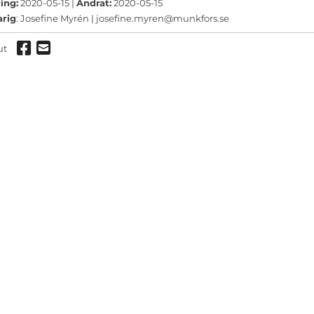
ermeny
ing:
2020-05-15 |
Ändrat:
2020-05-15
arig
: Josefine Myrén |
josefine.myren@munkfors.se
ermeny
Dela via Facebook
Dela via mail
ut
ermeny