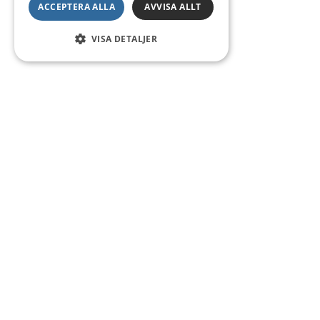
ACCEPTERA ALLA
AVVISA ALLT
VISA DETALJER
Kontakt
Smedsgatan 16
684 30 Munkfors
Telefon:
0563-54 10 00