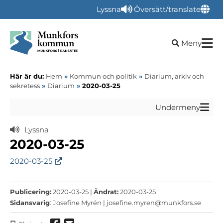
Lyssna
Översätt/translate
Öppna sökru
Meny
Här är du:
Hem
»
Kommun och politik
»
Diarium, arkiv och
sekretess
»
Diarium
»
2020-03-25
Undermeny
Lyssna
2020-03-25
2020-03-25
Publicering:
2020-03-25 |
Ändrat:
2020-03-25
Sidansvarig
: Josefine Myrén |
josefine.myren@munkfors.se