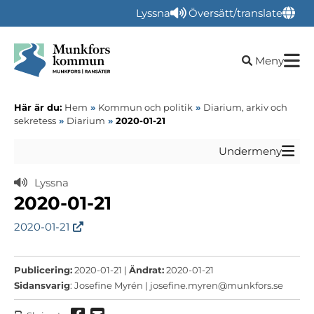
Lyssna
Översätt/translate
Öppna sökru
Meny
Här är du:
Hem
»
Kommun och politik
»
Diarium, arkiv och
sekretess
»
Diarium
»
2020-01-21
Undermeny
Lyssna
2020-01-21
2020-01-21
Publicering:
2020-01-21 |
Ändrat:
2020-01-21
Sidansvarig
: Josefine Myrén |
josefine.myren@munkfors.se