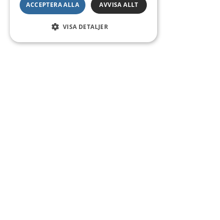
ACCEPTERA ALLA
AVVISA ALLT
VISA DETALJER
Kontakt
Smedsgatan 16
684 30 Munkfors
Telefon:
0563-54 10 00