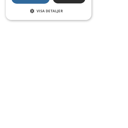
VISA DETALJER
Kontakt
Smedsgatan 16
684 30 Munkfors
Telefon:
0563-54 10 00