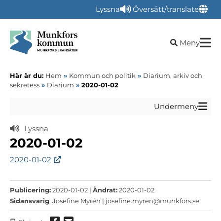
Lyssna
Översätt/translate
Öppna sökru
Meny
Här är du:
Hem
»
Kommun och politik
»
Diarium, arkiv och
sekretess
»
Diarium
»
2020-01-02
Undermeny
Lyssna
2020-01-02
2020-01-02
Publicering:
2020-01-02 |
Ändrat:
2020-01-02
Sidansvarig
: Josefine Myrén |
josefine.myren@munkfors.se