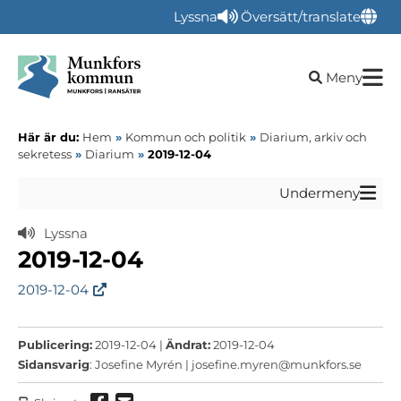
Lyssna
Översätt/translate
Öppna sökru
Meny
Här är du:
Hem
»
Kommun och politik
»
Diarium, arkiv och
sekretess
»
Diarium
»
2019-12-04
Undermeny
Lyssna
2019-12-04
2019-12-04
Publicering:
2019-12-04 |
Ändrat:
2019-12-04
Sidansvarig
: Josefine Myrén |
josefine.myren@munkfors.se