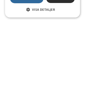
VISA DETALJER
Kontakt
Smedsgatan 16
684 30 Munkfors
Telefon:
0563-54 10 00