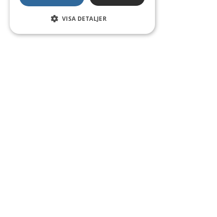
VISA DETALJER
Kontakt
Smedsgatan 16
684 30 Munkfors
Telefon:
0563-54 10 00