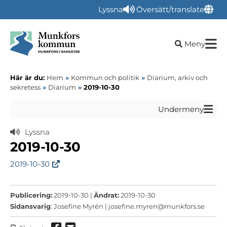
Lyssna
Översätt/translate
Öppna sökru
Meny
Här är du:
Hem
»
Kommun och politik
»
Diarium, arkiv och
sekretess
»
Diarium
»
2019-10-30
Undermeny
Lyssna
2019-10-30
2019-10-30
Publicering:
2019-10-30 |
Ändrat:
2019-10-30
Sidansvarig
: Josefine Myrén |
josefine.myren@munkfors.se