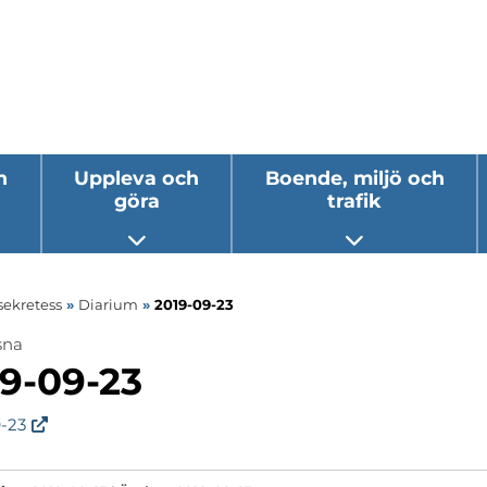
h
Uppleva och
Boende, miljö och
göra
trafik
 undermeny
Öppna undermeny
Öppna underm
sekretess
»
Diarium
»
2019-09-23
sna
ermeny
9-09-23
ermeny
9-23
ermeny