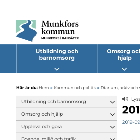
Utbildning och
Omsorg oc
barnomsorg
hjälp
Öppna undermeny
Öppna
Här är du:
Hem
»
Kommun och politik
»
Diarium, arkiv och 
Lys
Utbildning och barnomsorg
Öppna und
201
Omsorg och hjälp
Öppna und
2019-0
Uppleva och göra
Öppna und
Boende, miljö och trafik