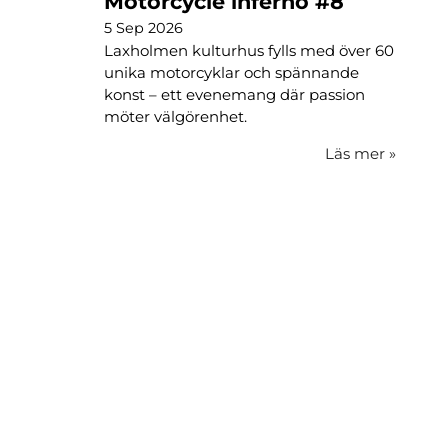
Motorcycle inferno #8
5 Sep 2026
Laxholmen kulturhus fylls med över 60
unika motorcyklar och spännande
konst – ett evenemang där passion
möter välgörenhet.
Läs mer
»