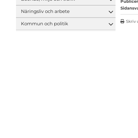
Öppna und
Publicer
Sidansv
Näringsliv och arbete
Öppna und
Skriv 
Kommun och politik
Öppna und