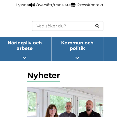
Lyssna
Översätt/translate
Press
Kontakt
Sök
Näringsliv och
Kommun och
arbete
politik
eny
Öppna undermeny
Öppna undermeny
Nyheter