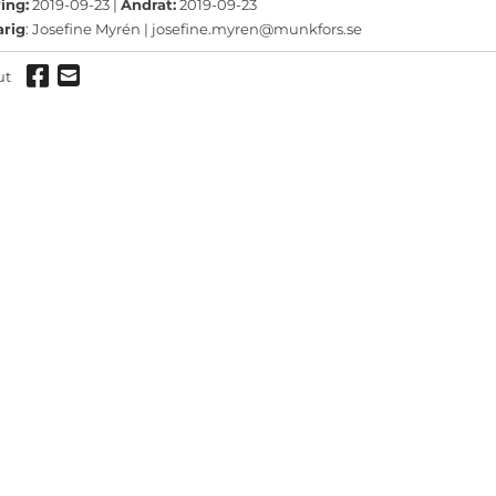
ermeny
ing:
2019-09-23 |
Ändrat:
2019-09-23
arig
: Josefine Myrén |
josefine.myren@munkfors.se
ermeny
Dela via Facebook
Dela via mail
ut
ermeny