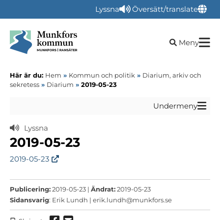
Lyssna
Översätt/translate
Öppna sökru
Meny
Här är du:
Hem
»
Kommun och politik
»
Diarium, arkiv och
sekretess
»
Diarium
»
2019-05-23
Undermeny
Lyssna
2019-05-23
2019-05-23
Publicering:
2019-05-23 |
Ändrat:
2019-05-23
Sidansvarig
: Erik Lundh |
erik.lundh@munkfors.se