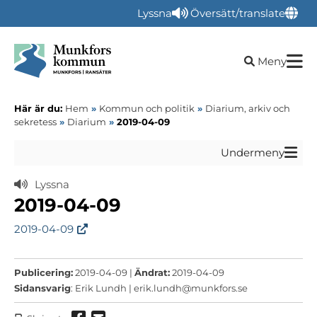
Lyssna
Översätt/translate
Öppna sökru
Meny
Här är du:
Hem
»
Kommun och politik
»
Diarium, arkiv och
sekretess
»
Diarium
»
2019-04-09
Undermeny
Lyssna
2019-04-09
2019-04-09
Publicering:
2019-04-09 |
Ändrat:
2019-04-09
Sidansvarig
: Erik Lundh |
erik.lundh@munkfors.se