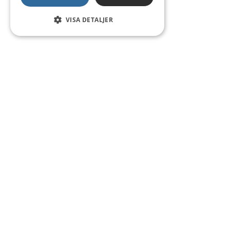
VISA DETALJER
Kontakt
Smedsgatan 16
684 30 Munkfors
Telefon:
0563-54 10 00