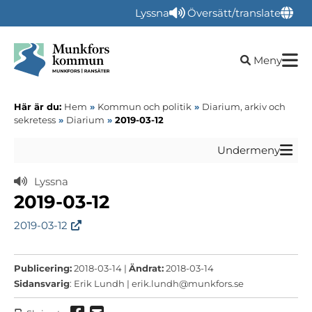
Lyssna
Översätt/translate
Öppna sökru
Meny
Här är du:
Hem
»
Kommun och politik
»
Diarium, arkiv och
sekretess
»
Diarium
»
2019-03-12
Undermeny
Lyssna
2019-03-12
2019-03-12
Publicering:
2018-03-14 |
Ändrat:
2018-03-14
Sidansvarig
: Erik Lundh |
erik.lundh@munkfors.se