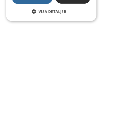
VISA DETALJER
Kontakt
Smedsgatan 16
684 30 Munkfors
Telefon:
0563-54 10 00