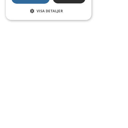
VISA DETALJER
Kontakt
Smedsgatan 16
684 30 Munkfors
Telefon:
0563-54 10 00