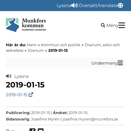
Lyssna
Översätt/translate
Öppna sökru
Meny
Här är du:
Hem
»
Kommun och politik
»
Diarium, arkiv och
sekretess
»
Diarium
»
2019-01-15
Undermeny
Lyssna
2019-01-15
2019-01-15
Publicering:
2019-01-15 |
Ändrat:
2019-01-15
Sidansvarig
: Josefine Myrén |
josefine.myren@munkfors.se