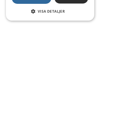
VISA DETALJER
Kontakt
Smedsgatan 16
684 30 Munkfors
Telefon:
0563-54 10 00