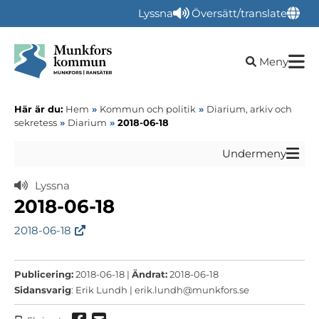
Lyssna
Översätt/translate
Öppna sökru
Meny
Här är du:
Hem
»
Kommun och politik
»
Diarium, arkiv och
sekretess
»
Diarium
»
2018-06-18
Undermeny
Lyssna
2018-06-18
2018-06-18
Publicering:
2018-06-18 |
Ändrat:
2018-06-18
Sidansvarig
: Erik Lundh |
erik.lundh@munkfors.se