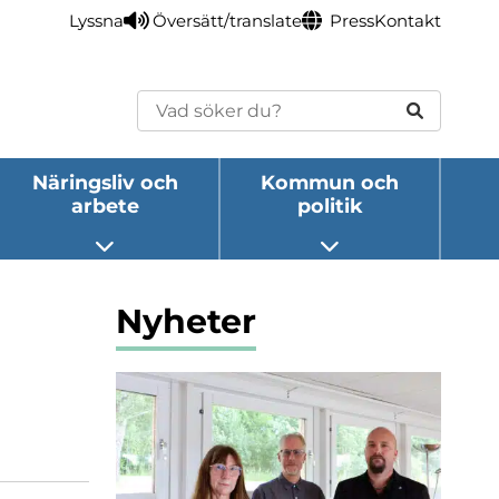
Lyssna
Översätt/translate
Press
Kontakt
Sök
Näringsliv och
Kommun och
arbete
politik
eny
Öppna undermeny
Öppna undermeny
Nyheter