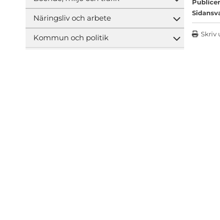
Öppna und
Publicer
Sidansv
Näringsliv och arbete
Öppna und
Skriv 
Kommun och politik
Öppna und