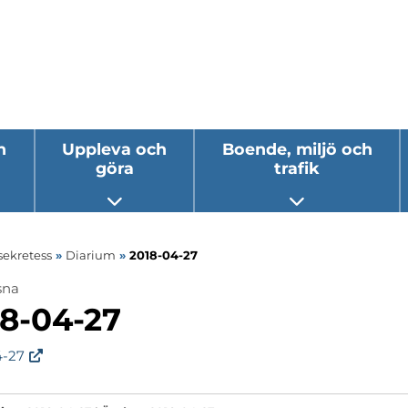
h
Uppleva och
Boende, miljö och
göra
trafik
 undermeny
Öppna undermeny
Öppna underm
sekretess
»
Diarium
»
2018-04-27
sna
ermeny
18-04-27
ermeny
4-27
ermeny