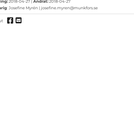
ermeny
ing:
2018-04-27 |
Ändrat:
2018-04-27
arig
: Josefine Myrén |
josefine.myren@munkfors.se
ermeny
Dela via Facebook
Dela via mail
ut
ermeny