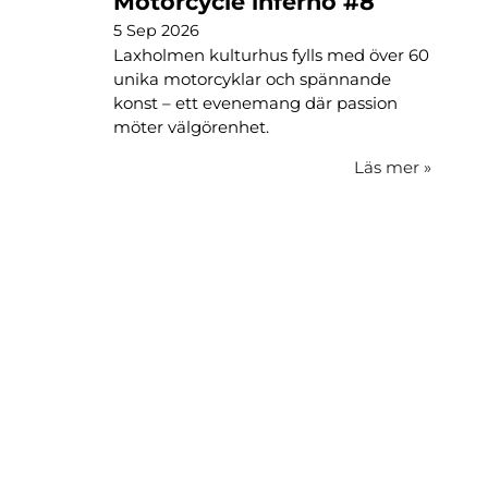
Motorcycle inferno #8
5 Sep 2026
Laxholmen kulturhus fylls med över 60
unika motorcyklar och spännande
konst – ett evenemang där passion
möter välgörenhet.
Läs mer
»