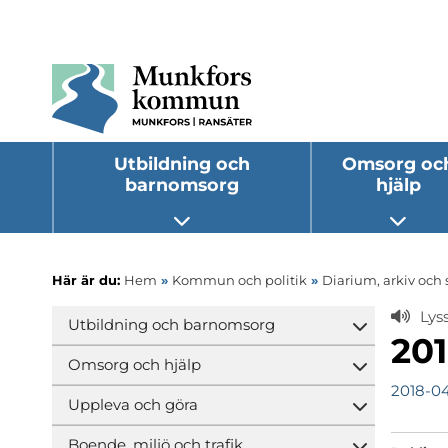
Utbildning och
Omsorg oc
barnomsorg
hjälp
Öppna undermeny
Öppna
Här är du:
Hem
»
Kommun och politik
»
Diarium, arkiv och 
Lys
Utbildning och barnomsorg
Öppna und
20
Omsorg och hjälp
Öppna und
2018-0
Uppleva och göra
Öppna und
Boende, miljö och trafik