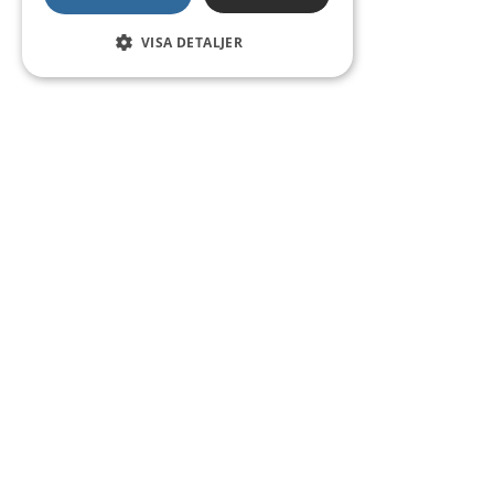
VISA DETALJER
Kontakt
Smedsgatan 16
684 30 Munkfors
Telefon:
0563-54 10 00