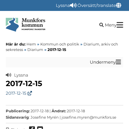
Lyssna
Översätt/translate
Öppna sökru
Meny
Här är du:
Hem
»
Kommun och politik
»
Diarium, arkiv och
sekretess
»
Diarium
»
2017-12-15
Undermeny
Lyssna
2017-12-15
2017-12-15
Publicering:
2017-12-18 |
Ändrat:
2017-12-18
Sidansvarig
: Josefine Myrén |
josefine.myren@munkfors.se