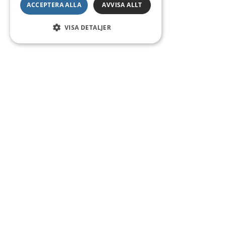
ACCEPTERA ALLA
AVVISA ALLT
VISA DETALJER
Kontakt
Smedsgatan 16
684 30 Munkfors
Telefon:
0563-54 10 00