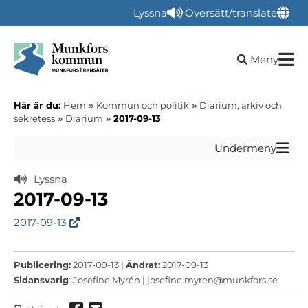
Lyssna
Översätt/translate
Öppna sökru
Meny
Här är du:
Hem
»
Kommun och politik
»
Diarium, arkiv och
sekretess
»
Diarium
»
2017-09-13
Undermeny
Lyssna
2017-09-13
2017-09-13
Publicering:
2017-09-13 |
Ändrat:
2017-09-13
Sidansvarig
: Josefine Myrén |
josefine.myren@munkfors.se