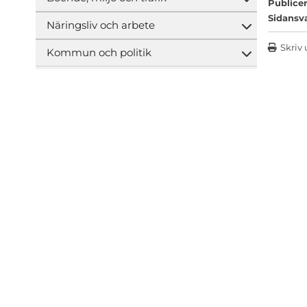
Öppna und
Publicer
Sidansv
Näringsliv och arbete
Öppna und
Skriv 
Kommun och politik
Öppna und