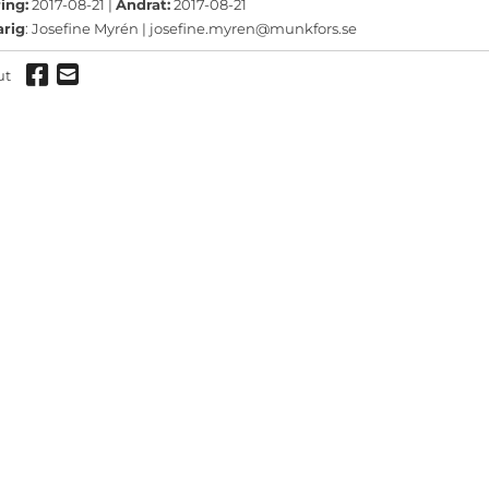
ermeny
ing:
2017-08-21 |
Ändrat:
2017-08-21
arig
: Josefine Myrén |
josefine.myren@munkfors.se
ermeny
Dela via Facebook
Dela via mail
ut
ermeny