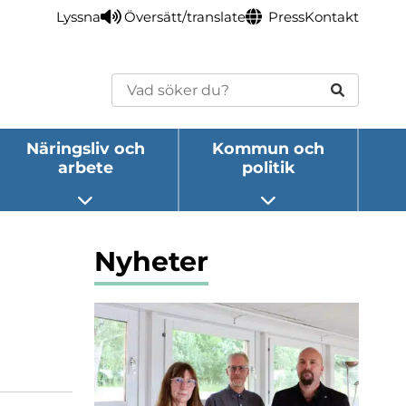
Lyssna
Översätt/translate
Press
Kontakt
Sök
Näringsliv och
Kommun och
arbete
politik
eny
Öppna undermeny
Öppna undermeny
Nyheter