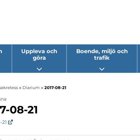
h
Uppleva och
Boende, miljö och
göra
trafik
 undermeny
Öppna undermeny
Öppna underm
sekretess
»
Diarium
»
2017-08-21
sna
ermeny
7-08-21
ermeny
-21
ermeny