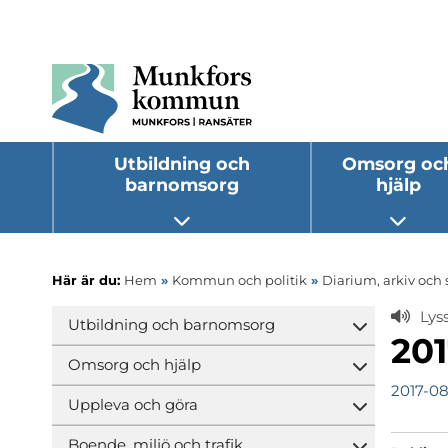
Utbildning och
Omsorg oc
barnomsorg
hjälp
Öppna undermeny
Öppna
Här är du:
Hem
»
Kommun och politik
»
Diarium, arkiv och 
Lys
Utbildning och barnomsorg
Öppna und
201
Omsorg och hjälp
Öppna und
2017-08
Uppleva och göra
Öppna und
Boende, miljö och trafik