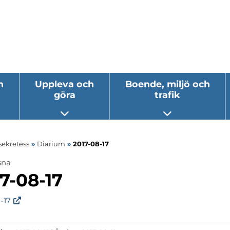
h
Uppleva och
Boende, miljö och
göra
trafik
 undermeny
Öppna undermeny
Öppna underm
sekretess
»
Diarium
»
2017-08-17
sna
ermeny
7-08-17
ermeny
-17
ermeny