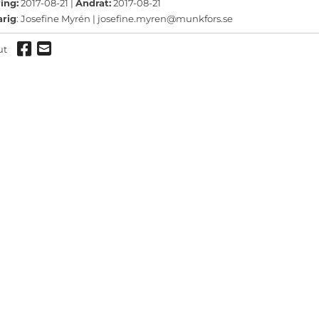
ermeny
ing:
2017-08-21 |
Ändrat:
2017-08-21
arig
: Josefine Myrén |
josefine.myren@munkfors.se
ermeny
Dela via Facebook
Dela via mail
ut
ermeny