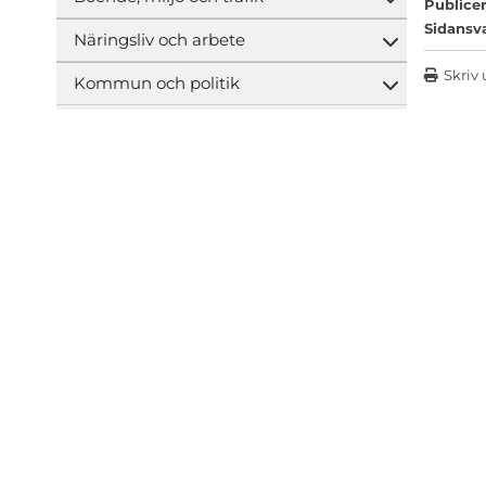
Öppna und
Publicer
Sidansv
Näringsliv och arbete
Öppna und
Skriv 
Kommun och politik
Öppna und