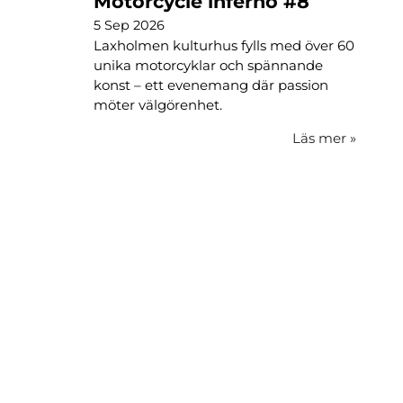
Motorcycle inferno #8
5 Sep 2026
Laxholmen kulturhus fylls med över 60
unika motorcyklar och spännande
konst – ett evenemang där passion
möter välgörenhet.
Läs mer
»