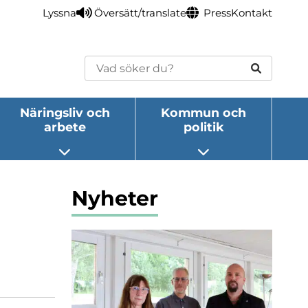
Lyssna
Översätt/translate
Press
Kontakt
Sök
Näringsliv och
Kommun och
arbete
politik
eny
Öppna undermeny
Öppna undermeny
Nyheter